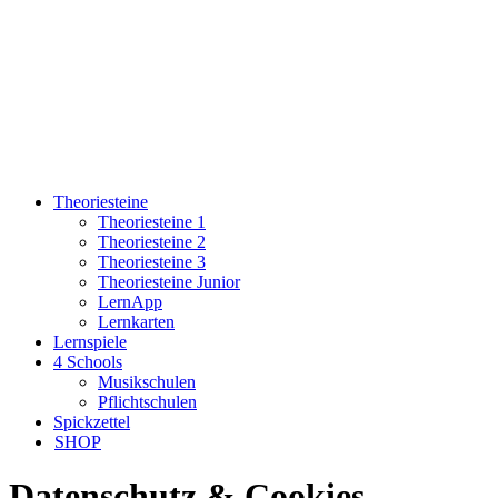
Theoriesteine
Theoriesteine 1
Theoriesteine 2
Theoriesteine 3
Theoriesteine Junior
LernApp
Lernkarten
Lernspiele
4 Schools
Musikschulen
Pflichtschulen
Spickzettel
SHOP
Datenschutz & Cookies