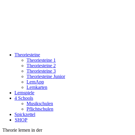
Theoriesteine
Theoriesteine 1
Theoriesteine 2
Theoriesteine 3
Theoriesteine Junior
LernApp
Lernkarten
Lernspiele
4 Schools
Musikschulen
Pflichtschulen
Spickzettel
SHOP
Theorie lernen in der