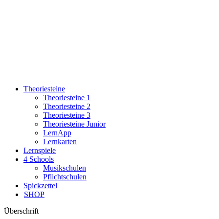
Theoriesteine
Theoriesteine 1
Theoriesteine 2
Theoriesteine 3
Theoriesteine Junior
LernApp
Lernkarten
Lernspiele
4 Schools
Musikschulen
Pflichtschulen
Spickzettel
SHOP
Überschrift