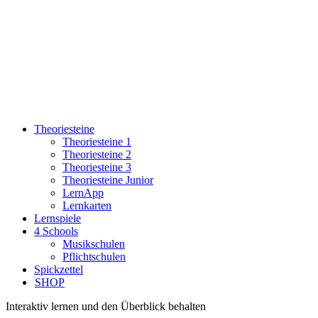
Theoriesteine
Theoriesteine 1
Theoriesteine 2
Theoriesteine 3
Theoriesteine Junior
LernApp
Lernkarten
Lernspiele
4 Schools
Musikschulen
Pflichtschulen
Spickzettel
SHOP
Interaktiv lernen und den Überblick behalten