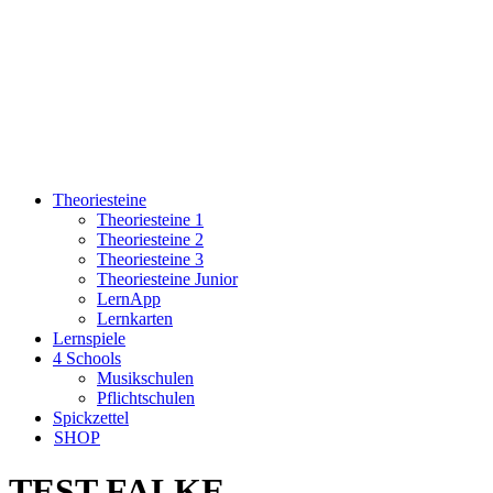
Theoriesteine
Theoriesteine 1
Theoriesteine 2
Theoriesteine 3
Theoriesteine Junior
LernApp
Lernkarten
Lernspiele
4 Schools
Musikschulen
Pflichtschulen
Spickzettel
SHOP
TEST FALKE