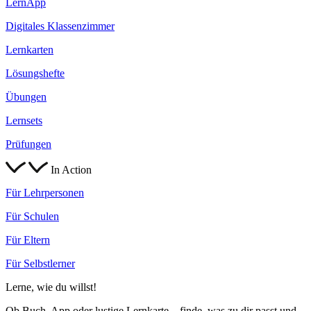
LernApp
Digitales Klassenzimmer
Lernkarten
Lösungshefte
Übungen
Lernsets
Prüfungen
In Action
Für Lehrpersonen
Für Schulen
Für Eltern
Für Selbstlerner
Lerne, wie du willst!
Ob Buch, App oder lustige Lernkarte – finde, was zu dir passt und