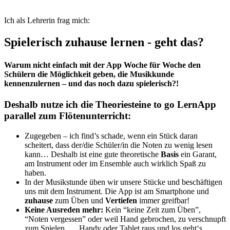
Ich als Lehrerin frag mich:
Spielerisch zuhause lernen - geht das?
Warum nicht einfach mit der App Woche für Woche den
Schülern die Möglichkeit geben, die Musikkunde
kennenzulernen – und das noch dazu spielerisch?!
Deshalb nutze ich die Theoriesteine to go LernApp
parallel zum Flötenunterricht:
Zugegeben – ich find’s schade, wenn ein Stück daran
scheitert, dass der/die Schüler/in die Noten zu wenig lesen
kann… Deshalb ist eine gute theoretische
Basis
ein Garant,
am Instrument oder im Ensemble auch wirklich Spaß zu
haben.
In der Musikstunde üben wir unsere Stücke und beschäftigen
uns mit dem Instrument. Die App ist am Smartphone und
zuhause
zum Üben und
Vertiefen
immer greifbar!
Keine Ausreden mehr:
Kein “keine Zeit zum Üben”,
“Noten vergessen” oder weil Hand gebrochen, zu verschnupft
zum Spielen … Handy oder Tablet raus und los geht‘s.