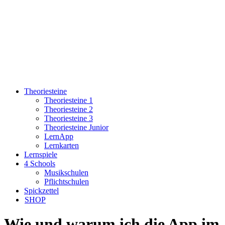
Theoriesteine
Theoriesteine 1
Theoriesteine 2
Theoriesteine 3
Theoriesteine Junior
LernApp
Lernkarten
Lernspiele
4 Schools
Musikschulen
Pflichtschulen
Spickzettel
SHOP
Wie und warum ich die App im