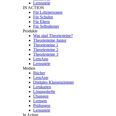
Lernspiele
IN ACTION
Für Lehrpersonen
Für Schulen
Für Eltern
Für Selbstlerner
Produkte
Was sind Theoriesteine?
Theoriesteine Junior
Theoriesteine 1
Theoriesteine 2
Theoriesteine 3
LernApp
Lernspiele
Medien
Bücher
LernApp
Digitales Klassenzimmer
Lernkarten
Lösungshefte
Übungen
Lernsets
Prüfungen
Lernspiele
In Action