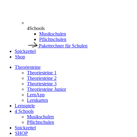
4Schools
Musikschulen
Pflichtschulen
Paketrechner für Schulen
Spickzettel
Shop
Theoriesteine
Theoriesteine 1
Theoriesteine 2
Theoriesteine 3
Theoriesteine Junior
LernApp
Lernkarten
Lernspiele
4 Schools
Musikschulen
Pflichtschulen
Spickzettel
SHOP