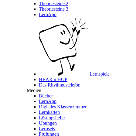
Theoriesteine 2
Theoriesteine 3
LernApp
Lernspiele
HEAR n HOP
Das Rhythmustelefon
Medien
Bücher
LernApp
Digitales Klassenzimmer
Lernkarten
Lösungshefte
Übungen
Lernsets
Prüfungen